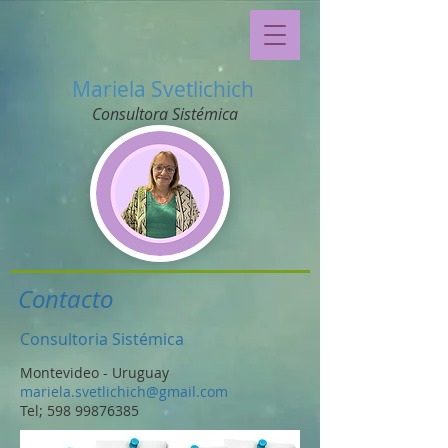
Mariela Svetlichich
Consultora Sistémica
Contacto
Consultoria Sistémica
Montevideo - Uruguay
mariela.svetlichich@gmail.com
Tel; 598 99876385